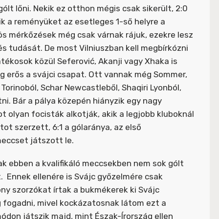
t lőni. Nekik ez otthon mégis csak sikerült, 2:0
ik a reményüket az esetleges 1-ső helyre a
ös mérkőzések még csak várnak rájuk, ezekre lesz
s tudását. De most Vilniuszban kell megbírkózni
átékosok közül Seferović, Akanji vagy Xhaka is
lég erős a svájci csapat. Ott vannak még Sommer,
Torinoból, Schar Newcastleből, Shaqiri Lyonból,
tni. Bár a pálya közepén hiányzik egy nagy
 olyan focisták alkotják, akik a legjobb kluboknál
ot szerzett, 6:1 a gólaránya, az első
eccset játszott le.
ak ebben a kvalifikáló meccsekben nem sok gólt
t. Ennek ellenére is Svájc győzelmére csak
ony szorzókat írtak a bukmékerek ki Svájc
 fogadni, mivel kockázatosnak látom ezt a
don játszik majd, mint Észak-Írország ellen