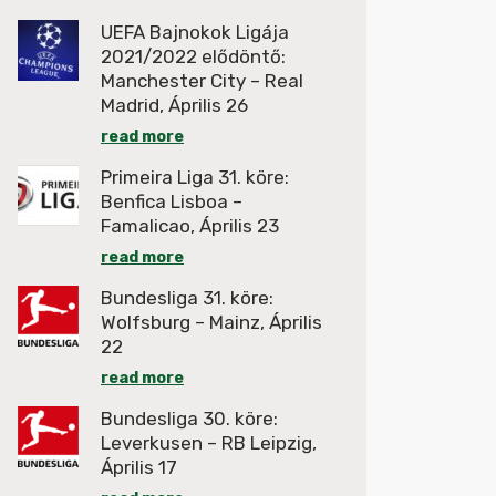
UEFA Bajnokok Ligája
2021/2022 elődöntő:
Manchester City – Real
Madrid, Április 26
read more
Primeira Liga 31. köre:
Benfica Lisboa –
Famalicao, Április 23
read more
Bundesliga 31. köre:
Wolfsburg – Mainz, Április
22
read more
Bundesliga 30. köre:
Leverkusen – RB Leipzig,
Április 17