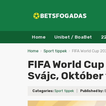
Home
Unibet / BoaBet
2
Home
Sport tippek
FIFA World Cup 202
FIFA World Cup 
Svájc, Október
Categories:
Sport tippek
|
Published by:
B