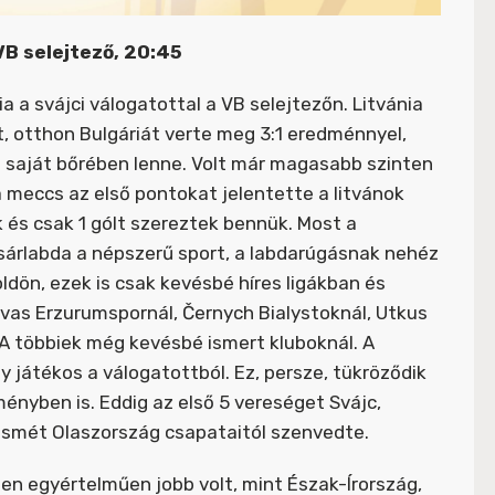
 12, VB selejtező, 20:45
a a svájci válogatottal a VB selejtezőn. Litvánia
, otthon Bulgáriát verte meg 3:1 eredménnyel,
saját bőrében lenne. Volt már magasabb szinten
a meccs az első pontokat jelentette a litvánok
 és csak 1 gólt szereztek bennük. Most a
kosárlabda a népszerű sport, a labdarúgásnak nehéz
öldön, ezek is csak kevésbé híres ligákban és
vas Erzurumspornál, Černych Bialystoknál, Utkus
 A többiek még kevésbé ismert kluboknál. A
 játékos a válogatottból. Ez, persze, tükröződik
nyben is. Eddig az első 5 vereséget Svájc,
s ismét Olaszország csapataitól szenvedte.
en egyértelműen jobb volt, mint Észak-Írország,