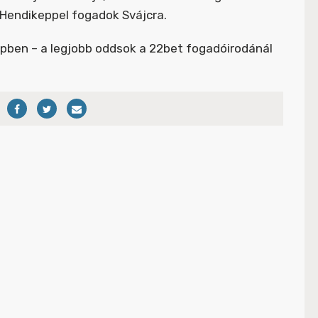
. Hendikeppel fogadok Svájcra.
epben – a legjobb oddsok a 22bet fogadóirodánál