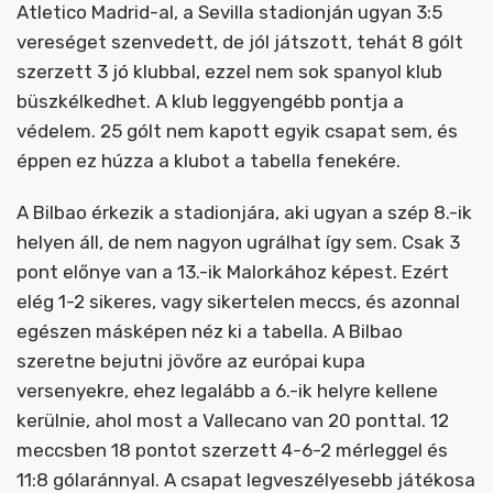
Atletico Madrid-al, a Sevilla stadionján ugyan 3:5
vereséget szenvedett, de jól játszott, tehát 8 gólt
szerzett 3 jó klubbal, ezzel nem sok spanyol klub
büszkélkedhet. A klub leggyengébb pontja a
védelem. 25 gólt nem kapott egyik csapat sem, és
éppen ez húzza a klubot a tabella fenekére.
A Bilbao érkezik a stadionjára, aki ugyan a szép 8.-ik
helyen áll, de nem nagyon ugrálhat így sem. Csak 3
pont előnye van a 13.-ik Malorkához képest. Ezért
elég 1-2 sikeres, vagy sikertelen meccs, és azonnal
egészen másképen néz ki a tabella. A Bilbao
szeretne bejutni jövőre az európai kupa
versenyekre, ehez legalább a 6.-ik helyre kellene
kerülnie, ahol most a Vallecano van 20 ponttal. 12
meccsben 18 pontot szerzett 4-6-2 mérleggel és
11:8 gólaránnyal. A csapat legveszélyesebb játékosa