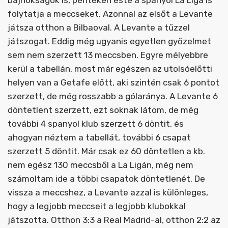
folytatja a meccseket. Azonnal az elsőt a Levante
játsza otthon a Bilbaoval. A Levante a tűzzel
játszogat. Eddig még ugyanis egyetlen győzelmet
sem nem szerzett 13 meccsben. Egyre mélyebbre
kerül a tabellán, most már egészen az utolsóelőtti
helyen van a Getafe előtt, aki szintén csak 6 pontot
szerzett, de még rosszabb a gólaránya. A Levante 6
döntetlent szerzett, ezt soknak látom, de még
további 4 spanyol klub szerzett 6 döntit, és
ahogyan néztem a tabellát, további 6 csapat
szerzett 5 döntit. Már csak ez 60 döntetlen a kb.
nem egész 130 meccsből a La Ligán, még nem
számoltam ide a többi csapatok döntetlenét. De
vissza a meccshez, a Levante azzal is különleges,
hogy a legjobb meccseit a legjobb klubokkal
játszotta. Otthon 3:3 a Real Madrid-al, otthon 2:2 az