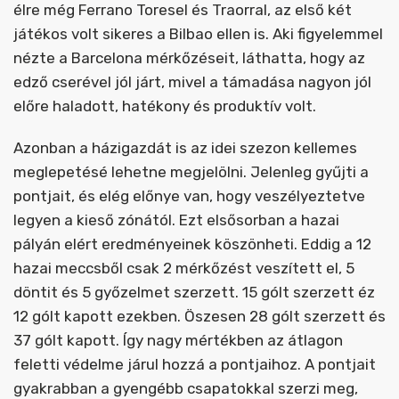
élre még Ferrano Toresel és Traorral, az első két
játékos volt sikeres a Bilbao ellen is. Aki figyelemmel
nézte a Barcelona mérkőzéseit, láthatta, hogy az
edző cserével jól járt, mivel a támadása nagyon jól
előre haladott, hatékony és produktív volt.
Azonban a házigazdát is az idei szezon kellemes
meglepetésé lehetne megjelölni. Jelenleg gyűjti a
pontjait, és elég előnye van, hogy veszélyeztetve
legyen a kieső zónától. Ezt elsősorban a hazai
pályán elért eredményeinek köszönheti. Eddig a 12
hazai meccsből csak 2 mérkőzést veszített el, 5
döntit és 5 győzelmet szerzett. 15 gólt szerzett éz
12 gólt kapott ezekben. Öszesen 28 gólt szerzett és
37 gólt kapott. Így nagy mértékben az átlagon
feletti védelme járul hozzá a pontjaihoz. A pontjait
gyakrabban a gyengébb csapatokkal szerzi meg,