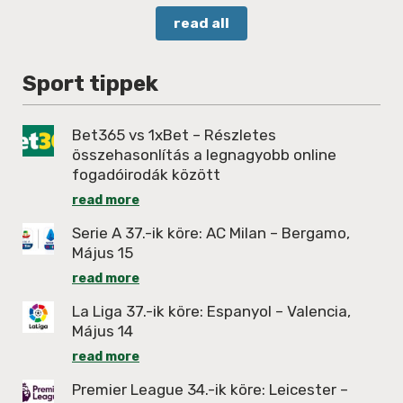
read all
Sport tippek
Bet365 vs 1xBet – Részletes
összehasonlítás a legnagyobb online
fogadóirodák között
read more
Serie A 37.-ik köre: AC Milan – Bergamo,
Május 15
read more
La Liga 37.-ik köre: Espanyol – Valencia,
Május 14
read more
Premier League 34.-ik köre: Leicester –