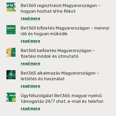
Bet365 regisztráció Magyarországon –
hogyan hozhat létre fiókot
read more
Bet365 kifizetés Magyarországon – mennyi
idő és hogyan működik
read more
Bet365 befizetés Magyarországon –
fizetési módok és útmutató
read more
Bet365 alkalmazás Magyarországon –
letöltés és használat
read more
Ügyfélszolgálat Bet365: magyar nyelvű
támogatás 24/7 chat, e-mail és telefon
read more