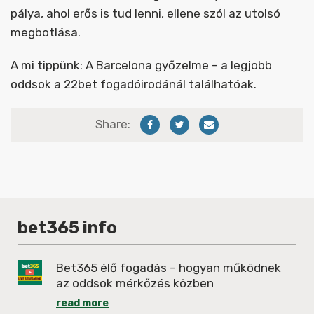
pálya, ahol erős is tud lenni, ellene szól az utolsó
megbotlása.
A mi tippünk: A Barcelona győzelme – a legjobb
oddsok a 22bet fogadóirodánál találhatóak.
Share:
bet365 info
Bet365 élő fogadás – hogyan működnek
az oddsok mérkőzés közben
read more