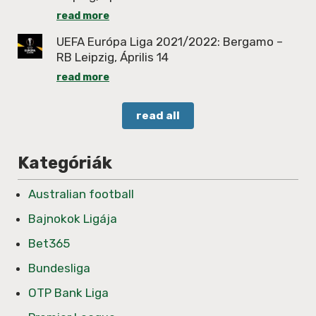
read more
UEFA Európa Liga 2021/2022: Bergamo –
RB Leipzig, Április 14
read more
read all
Kategóriák
Australian football
Bajnokok Ligája
Bet365
Bundesliga
OTP Bank Liga