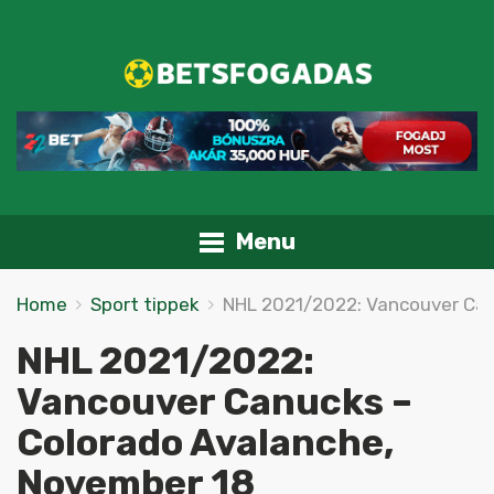
Menu
Home
Sport tippek
NHL 2021/2022: Vancouver Can
NHL 2021/2022:
Vancouver Canucks –
Colorado Avalanche,
November 18