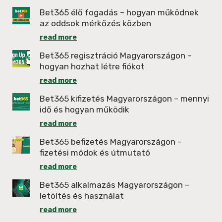
Bet365 élő fogadás – hogyan működnek
az oddsok mérkőzés közben
read more
Bet365 regisztráció Magyarországon –
hogyan hozhat létre fiókot
read more
Bet365 kifizetés Magyarországon – mennyi
idő és hogyan működik
read more
Bet365 befizetés Magyarországon –
fizetési módok és útmutató
read more
Bet365 alkalmazás Magyarországon –
letöltés és használat
read more