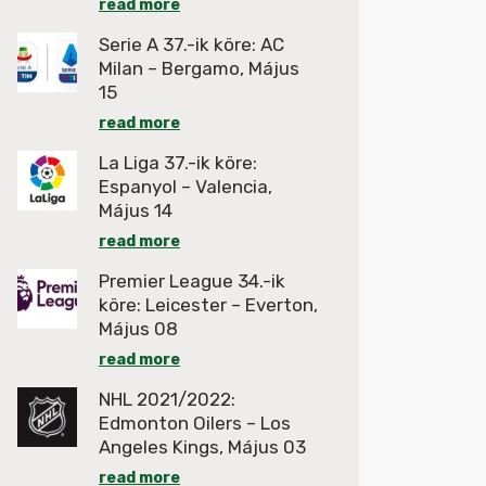
read more
Serie A 37.-ik köre: AC
Milan – Bergamo, Május
15
read more
La Liga 37.-ik köre:
Espanyol – Valencia,
Május 14
read more
Premier League 34.-ik
köre: Leicester – Everton,
Május 08
read more
NHL 2021/2022:
Edmonton Oilers – Los
Angeles Kings, Május 03
read more