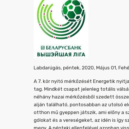
Labdarúgás, péntek, 2020, Május 01, Feh
A 7. kör nyitó mérkőzését Energetik nyitj
tag. Mindkét csapat jelenleg totális váls
néhány hazai mérkőzésből szedett össze
alján található, pontosabban az utolsó el
otthon mű gyeppen játszik, ami előny a s
gólokat és a vereségeket, az idén is így 
megy. A pénteki ellenfelével azonban viss