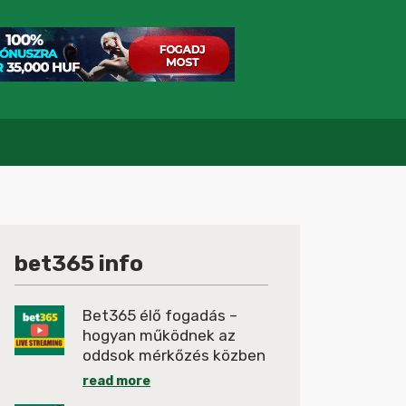
bet365 info
Bet365 élő fogadás –
hogyan működnek az
oddsok mérkőzés közben
read more