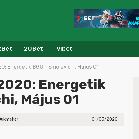
2Bet
20Bet
Ivibet
0: Energetik BGU – Smolevichi, Május 01
2020: Energetik
hi, Május 01
ukmeker
01/05/2020