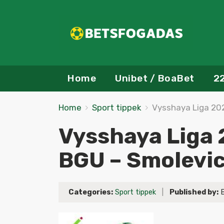
Home
Unibet / BoaBet
2
Home
Sport tippek
Vysshaya Liga 202
Vysshaya Liga 
BGU – Smolevic
Categories:
Sport tippek
|
Published by:
B