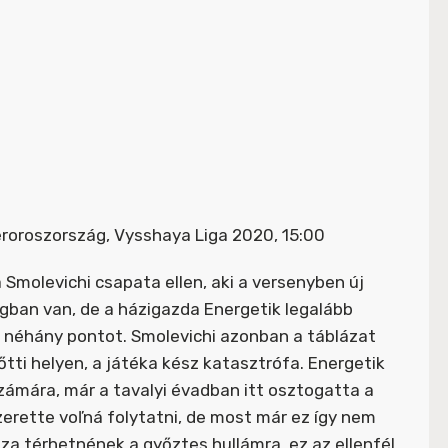
éroroszország, Vysshaya Liga 2020, 15:00
a Smolevichi csapata ellen, aki a versenyben új
ágban van, de a házigazda Energetik legalább
 néhány pontot. Smolevichi azonban a táblázat
őtti helyen, a játéka kész katasztrófa. Energetik
zámára, már a tavalyi évadban itt osztogatta a
szerette voľná folytatni, de most már ez így nem
za térhetnének a győztes hullámra, ez az ellenfél