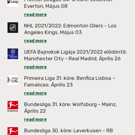
Everton, Május 08
read more
NHL 2021/2022: Edmonton Oilers – Los
Angeles Kings, Május 03
read more
UEFA Bajnokok Ligája 2021/2022 elődöntő:
Manchester City – Real Madrid, Április 26
read more
Primeira Liga 31. köre: Benfica Lisboa –
Famalicao, Április 23
read more
Bundesliga 31. köre: Wolfsburg – Mainz,
Április 22
read more
Bundesliga 30. köre: Leverkusen – RB