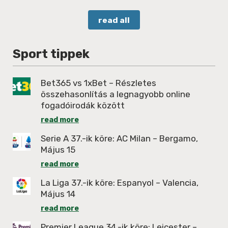
read all
Sport tippek
Bet365 vs 1xBet – Részletes
összehasonlítás a legnagyobb online
fogadóirodák között
read more
Serie A 37.-ik köre: AC Milan – Bergamo,
Május 15
read more
La Liga 37.-ik köre: Espanyol – Valencia,
Május 14
read more
Premier League 34.-ik köre: Leicester –