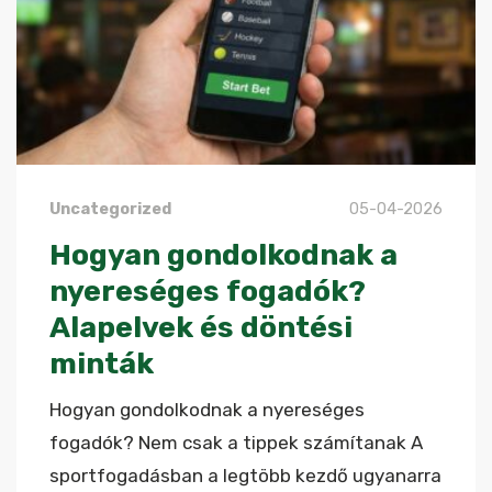
Uncategorized
05-04-2026
Hogyan gondolkodnak a
nyereséges fogadók?
Alapelvek és döntési
minták
Hogyan gondolkodnak a nyereséges
fogadók? Nem csak a tippek számítanak A
sportfogadásban a legtöbb kezdő ugyanarra