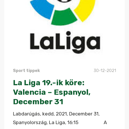
Sport tippek
30-12-2021
La Liga 19.-ik köre:
Valencia – Espanyol,
December 31
Labdarúgás, kedd, 2021, December 31,
Spanyolország, La Liga, 16:15 A