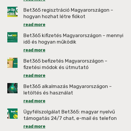
Bet365 regisztráció Magyarországon –
hogyan hozhat létre fiókot
read more
Bet365 kifizetés Magyarországon – mennyi
idő és hogyan működik
read more
Bet365 befizetés Magyarországon –
fizetési módok és útmutató
read more
Bet365 alkalmazás Magyarországon –
letöltés és használat
read more
Ügyfélszolgálat Bet365: magyar nyelvű
támogatás 24/7 chat, e-mail és telefon
read more