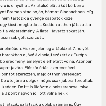
re is elnyúlhat. Az utolsó előtti két körben a
gyet Bremen stadionján, hármat Gladbachban. Míg
h nem tartozik a gyenge csapatok közé
egy kicsit megbotlott. Kedden otthon játszott a
olt a végeredmény. A fiatal Havertz sokat járul
kusen sok gólt szerzett.
ténelmében. Hiszen jelenleg a táblázat 7. helyét
a harcokban a jövő évi selejtezőkért az Európa
gjobb eredmény, amelyet elérhetett volna. Azonban
sapat javára. Először óriási szerencsével
1 pontot szerezzen, majd otthon vereséget
 De utoljára a dolgok mégis csak jobbra fordultak,
 kedden. De itt is üldözte a balszerencse, mivel
 a 3 pont nagyon jól jött volna nekik.
 játszik, ez látszik a gólok számán is. Úgy