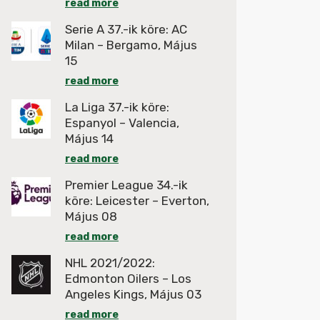
read more
Serie A 37.-ik köre: AC
Milan – Bergamo, Május
15
read more
La Liga 37.-ik köre:
Espanyol – Valencia,
Május 14
read more
Premier League 34.-ik
köre: Leicester – Everton,
Május 08
read more
NHL 2021/2022:
Edmonton Oilers – Los
Angeles Kings, Május 03
read more