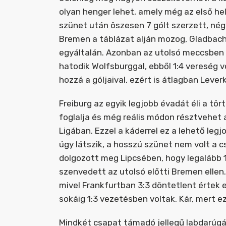
olyan henger lehet, amely még az első hely
szünet után öszesen 7 gólt szerzett, né
Bremen a táblázat alján mozog, Gladbac
egyáltalán. Azonban az utolsó meccsben 
hatodik Wolfsburggal, ebből 1:4 vereség v
hozzá a góljaival, ezért is átlagban Lever
Freiburg az egyik legjobb évadát éli a tör
foglalja és még reális módon résztvehet 
Ligában. Ezzel a káderrel ez a lehető le
úgy látszik, a hosszú szünet nem volt a c
dolgozott meg Lipcsében, hogy legalább 
szenvedett az utolsó előtti Bremen ellen.
mivel Frankfurtban 3:3 döntetlent értek el
sokáig 1:3 vezetésben voltak. Kár, mert ez
Mindkét csapat támadó jellegű labdarúgást