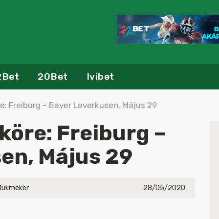
2Bet
20Bet
Ivibet
re: Freiburg – Bayer Leverkusen, Május 29
köre: Freiburg –
en, Május 29
ukmeker
28/05/2020