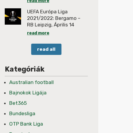
read more
UEFA Európa Liga
2021/2022: Bergamo –
RB Leipzig, Április 14
read more
read all
Kategóriák
Australian football
Bajnokok Ligája
Bet365
Bundesliga
OTP Bank Liga