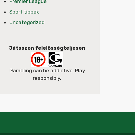
Premier League
Sport tippek
Uncategorized
Játsszon felelősségteljesen
Gambling can be addictive. Play
responsibly.