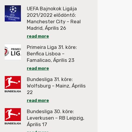
UEFA Bajnokok Ligája
2021/2022 elődöntő:
Manchester City – Real
Madrid, Április 26
read more
Primeira Liga 31. köre:
Benfica Lisboa –
Famalicao, Április 23
read more
Bundesliga 31. köre:
Wolfsburg – Mainz, Április
22
read more
Bundesliga 30. köre:
Leverkusen – RB Leipzig,
Április 17