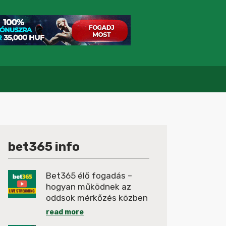
bet365 info
Bet365 élő fogadás –
hogyan működnek az
oddsok mérkőzés közben
read more