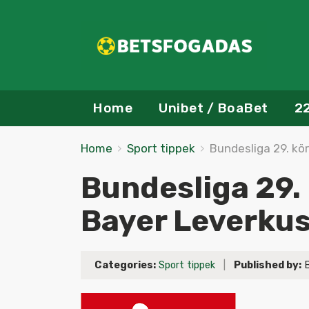
Home
Unibet / BoaBet
2
Home
Sport tippek
Bundesliga 29. kö
Bundesliga 29. 
Bayer Leverkus
Categories:
Sport tippek
|
Published by:
B