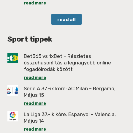
read more
read all
Sport tippek
Bet365 vs 1xBet – Részletes
összehasonlítás a legnagyobb online
fogadóirodák között
read more
Serie A 37.-ik köre: AC Milan – Bergamo,
Május 15
read more
La Liga 37.-ik köre: Espanyol – Valencia,
Május 14
read more