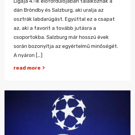
Ligája 4.-ik előfordulójában találkoznak a
dán Bröndby és Salzburg, aki uralja az
osztrák labdarúgást. Egyúttal ez a csapat
az, aki a favorit a tovább jutásra a
csoportokba. Salzburg már hosszú évek
során bozonyítja az egyértelmű minőségét.
A nyáron […]
read more