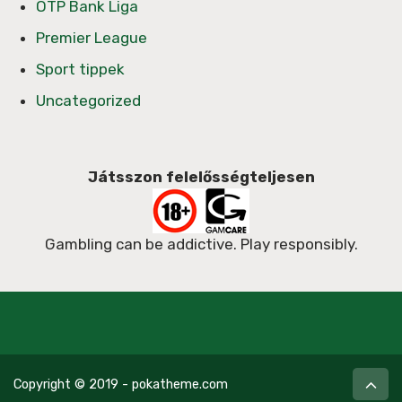
OTP Bank Liga
Premier League
Sport tippek
Uncategorized
Játsszon felelősségteljesen
Gambling can be addictive. Play responsibly.
Copyright © 2019 - pokatheme.com