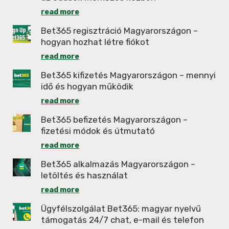
read more
Bet365 regisztráció Magyarországon –
hogyan hozhat létre fiókot
read more
Bet365 kifizetés Magyarországon – mennyi
idő és hogyan működik
read more
Bet365 befizetés Magyarországon –
fizetési módok és útmutató
read more
Bet365 alkalmazás Magyarországon –
letöltés és használat
read more
Ügyfélszolgálat Bet365: magyar nyelvű
támogatás 24/7 chat, e-mail és telefon