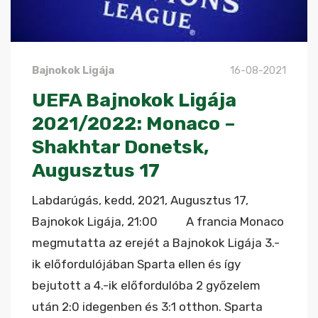
Bajnokok Ligája
16-08-2021
UEFA Bajnokok Ligája
2021/2022: Monaco –
Shakhtar Donetsk,
Augusztus 17
Labdarúgás, kedd, 2021, Augusztus 17,
Bajnokok Ligája, 21:00 A francia Monaco
megmutatta az erejét a Bajnokok Ligája 3.-
ik előfordulójában Sparta ellen és így
bejutott a 4.-ik előfordulóba 2 győzelem
után 2:0 idegenben és 3:1 otthon. Sparta