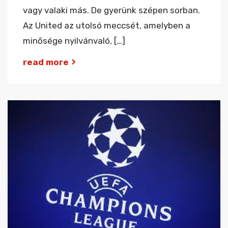
vagy valaki más. De gyerünk szépen sorban.
Az United az utolsó meccsét, amelyben a
minősége nyilvánvaló, […]
read more