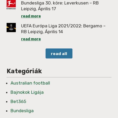
Bundesliga 30. köre: Leverkusen – RB
Leipzig, Április 17
read more
UEFA Európa Liga 2021/2022: Bergamo –
RB Leipzig, Április 14
read more
read all
Kategóriák
Australian football
Bajnokok Ligája
Bet365
Bundesliga