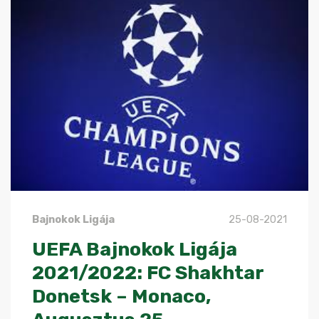
Bajnokok Ligája
25-08-2021
UEFA Bajnokok Ligája
2021/2022: FC Shakhtar
Donetsk – Monaco,