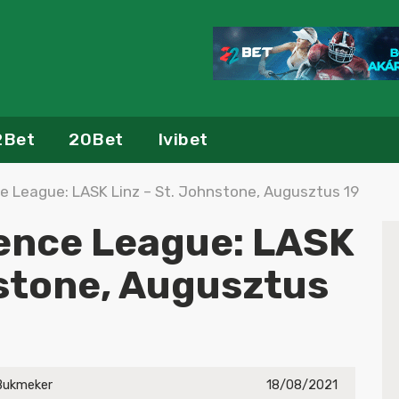
2Bet
20Bet
Ivibet
 League: LASK Linz – St. Johnstone, Augusztus 19
ence League: LASK
nstone, Augusztus
ukmeker
18/08/2021