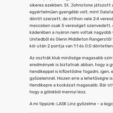
sikeres ezekben. St. Johnstone játszott 
egyértelműen gyengébb volt, mint Galata
döntit szerzett, de otthon vele 2:4 vere
meccsben csak 5 vereséget szenvedett, d
káderében a nyáron nem voltak nagyobb 
Unitedből és Glenn Middleton Rangerstől
kör után 2 pontja van 1:1 és 0:0 döntetle
Az osztrák klub minősége magasabb szinte
eredmények is biztatnak abban, hogy a gy
hendikeppel is kifizetődne fogadni, igen,
győzelemnél. Hiszen erre a lehetőségre is
Hendikepre a kockázat magasabb. Bár ott
hogy a gólokból mennyi lesz.
A mi tippünk: LASK Linz győzelme – a leg