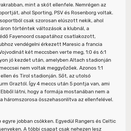
yakrabban, mint a skót ellenfele. Nemrégen az
portját, ahol Sporting, PSV és Rosenborg voltak.
oportból csak szorosan elúszott nekik, ahol
áron történtek változások a klubnál, a
védő Fayenoord csapatához csatlakozott,
lubhoz vendégelni érkezett Maresic a francia
ojvodinát két meccsben verte meg, 1:0 és 6:1
on jó kezdet után, amelyben Altach stadionján
 meccsei nem voltak meggyőzőek. Azonos 1:1
llen és Tirol stadionján. Sőt, az utolsó
rm Graztól. Így 4 meccs után 5 pontja van, ami
ya. Ebből látni, hogy a formája mostanában nem a
 a háromszorosa összehasonlítva az ellenfelével.
egyre jobban csökken. Egyedül Rangers és Celtic
senyeken. A többi csapat csak nehezen lesz