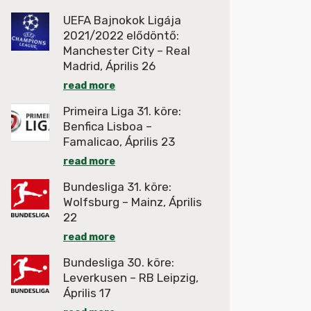
UEFA Bajnokok Ligája
2021/2022 elődöntő:
Manchester City – Real
Madrid, Április 26
read more
Primeira Liga 31. köre:
Benfica Lisboa –
Famalicao, Április 23
read more
Bundesliga 31. köre:
Wolfsburg – Mainz, Április
22
read more
Bundesliga 30. köre:
Leverkusen – RB Leipzig,
Április 17