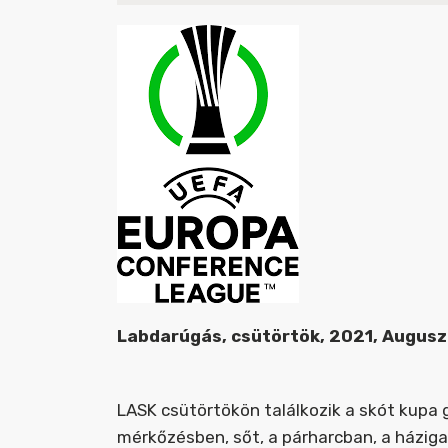
Labdarúgás, csütörtök, 2021, Augu
LASK csütörtökön találkozik a skót kupa
mérkőzésben, sőt, a párharcban, a háziga