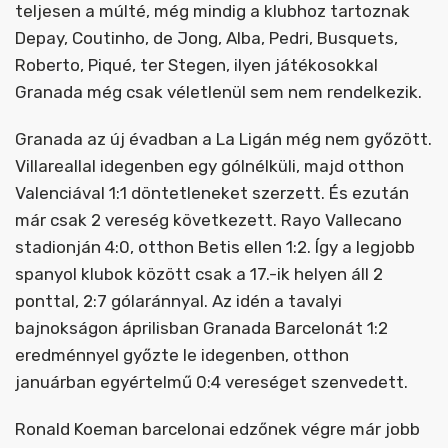
teljesen a múlté, még mindig a klubhoz tartoznak
Depay, Coutinho, de Jong, Alba, Pedri, Busquets,
Roberto, Piqué, ter Stegen, ilyen játékosokkal
Granada még csak véletlenül sem nem rendelkezik.
Granada az új évadban a La Ligán még nem győzött.
Villareallal idegenben egy gólnélküli, majd otthon
Valenciával 1:1 döntetleneket szerzett. És ezután
már csak 2 vereség következett. Rayo Vallecano
stadionján 4:0, otthon Betis ellen 1:2. Így a legjobb
spanyol klubok között csak a 17.-ik helyen áll 2
ponttal, 2:7 gólaránnyal. Az idén a tavalyi
bajnokságon áprilisban Granada Barcelonát 1:2
eredménnyel győzte le idegenben, otthon
januárban egyértelmű 0:4 vereséget szenvedett.
Ronald Koeman barcelonai edzőnek végre már jobb