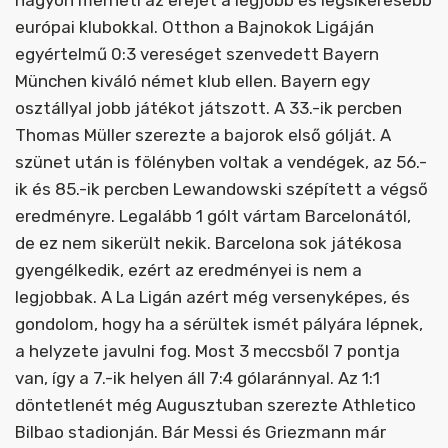
európai klubokkal. Otthon a Bajnokok Ligáján
egyértelmű 0:3 vereséget szenvedett Bayern
München kiváló német klub ellen. Bayern egy
osztállyal jobb játékot játszott. A 33.-ik percben
Thomas Müller szerezte a bajorok első gólját. A
szünet után is fölényben voltak a vendégek, az 56.-
ik és 85.-ik percben Lewandowski szépített a végső
eredményre. Legalább 1 gólt vártam Barcelonától,
de ez nem sikerült nekik. Barcelona sok játékosa
gyengélkedik, ezért az eredményei is nem a
legjobbak. A La Ligán azért még versenyképes, és
gondolom, hogy ha a sérültek ismét pályára lépnek,
a helyzete javulni fog. Most 3 meccsből 7 pontja
van, így a 7.-ik helyen áll 7:4 gólaránnyal. Az 1:1
döntetlenét még Augusztuban szerezte Athletico
Bilbao stadionján. Bár Messi és Griezmann már