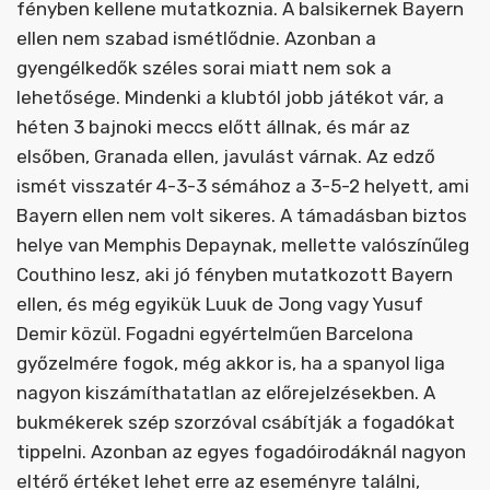
fényben kellene mutatkoznia. A balsikernek Bayern
ellen nem szabad ismétlődnie. Azonban a
gyengélkedők széles sorai miatt nem sok a
lehetősége. Mindenki a klubtól jobb játékot vár, a
héten 3 bajnoki meccs előtt állnak, és már az
elsőben, Granada ellen, javulást várnak. Az edző
ismét visszatér 4-3-3 sémához a 3-5-2 helyett, ami
Bayern ellen nem volt sikeres. A támadásban biztos
helye van Memphis Depaynak, mellette valószínűleg
Couthino lesz, aki jó fényben mutatkozott Bayern
ellen, és még egyikük Luuk de Jong vagy Yusuf
Demir közül. Fogadni egyértelműen Barcelona
győzelmére fogok, még akkor is, ha a spanyol liga
nagyon kiszámíthatatlan az előrejelzésekben. A
bukmékerek szép szorzóval csábítják a fogadókat
tippelni. Azonban az egyes fogadóirodáknál nagyon
eltérő értéket lehet erre az eseményre találni,