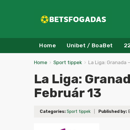
Home
Unibet / BoaBet
2
Home
Sport tippek
La Liga: Granada –
La Liga: Granad
Február 13
Categories:
Sport tippek
|
Published by:
B