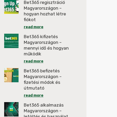
Bet365 regisztráció
Magyarországon –
hogyan hozhat létre
fiókot
read more
Bet365 kifizetés
Magyarországon –
mennyi idő és hogyan
működik
read more
Bet365 befizetés
Magyarországon –
fizetési módok és
útmutató
read more
Bet365 alkalmazás
Magyarországon –
letöltés és használat