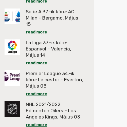
read more
Serie A 37.-ik köre: AC
Milan – Bergamo, Május
15
read more
La Liga 37.-ik köre:
Espanyol – Valencia,
Május 14
read more
Premier League 34.-ik
köre: Leicester – Everton,
Május 08
read more
NHL 2021/2022:
Edmonton Oilers – Los
Angeles Kings, Május 03
read more