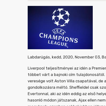
Labdarúgás, kedd, 2020, November 03, Baj
Liverpool teljesítményei az idén a Prem
többet várt a bajnoki cím tulajdonosától
veresége volt Aston Villa csapatával, de
gondolkozásra méltó. Sheffieldel csak s
Evertonnal, aki az idén eddig az első helye
hasonló módon játszanak, Ajax ellen nem