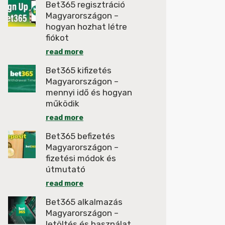
Bet365 regisztráció
Magyarországon –
hogyan hozhat létre
fiókot
read more
Bet365 kifizetés
Magyarországon –
mennyi idő és hogyan
működik
read more
Bet365 befizetés
Magyarországon –
fizetési módok és
útmutató
read more
Bet365 alkalmazás
Magyarországon –
letöltés és használat