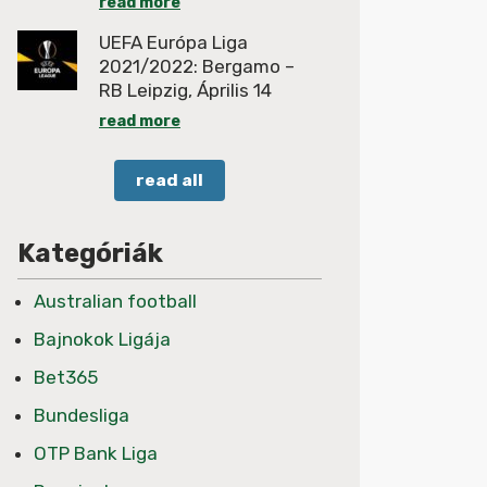
read more
UEFA Európa Liga
2021/2022: Bergamo –
RB Leipzig, Április 14
read more
read all
Kategóriák
Australian football
Bajnokok Ligája
Bet365
Bundesliga
OTP Bank Liga