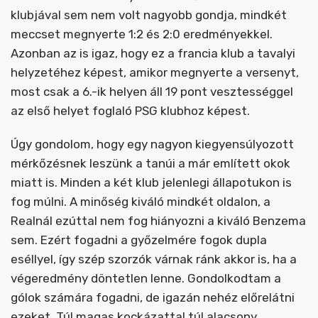
klubjával sem nem volt nagyobb gondja, mindkét
meccset megnyerte 1:2 és 2:0 eredményekkel.
Azonban az is igaz, hogy ez a francia klub a tavalyi
helyzetéhez képest, amikor megnyerte a versenyt,
most csak a 6.-ik helyen áll 19 pont vesztességgel
az első helyet foglaló PSG klubhoz képest.
Úgy gondolom, hogy egy nagyon kiegyensúlyozott
mérkőzésnek leszünk a tanúi a már említett okok
miatt is. Minden a két klub jelenlegi állapotukon is
fog múlni. A minőség kiváló mindkét oldalon, a
Realnál ezúttal nem fog hiányozni a kiváló Benzema
sem. Ezért fogadni a győzelmére fogok dupla
eséllyel, így szép szorzók várnak ránk akkor is, ha a
végeredmény döntetlen lenne. Gondolkodtam a
gólok számára fogadni, de igazán nehéz előrelátni
ezeket. Túl magas kockázattal túl alacsony