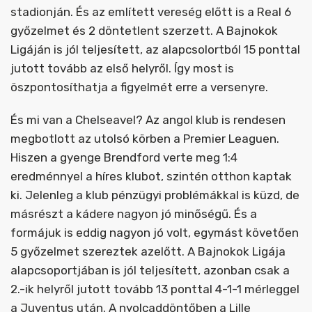
stadionján. És az említett vereség előtt is a Real 6
győzelmet és 2 döntetlent szerzett. A Bajnokok
Ligáján is jól teljesített, az alapcsolortból 15 ponttal
jutott tovább az első helyről. Így most is
öszpontosíthatja a figyelmét erre a versenyre.
És mi van a Chelseavel? Az angol klub is rendesen
megbotlott az utolsó körben a Premier Leaguen.
Hiszen a gyenge Brendford verte meg 1:4
eredménnyel a híres klubot, szintén otthon kaptak
ki. Jelenleg a klub pénzügyi problémákkal is küzd, de
másrészt a kádere nagyon jó minőségű. És a
formájuk is eddig nagyon jó volt, egymást követően
5 győzelmet szereztek azelőtt. A Bajnokok Ligája
alapcsoportjában is jól teljesített, azonban csak a
2.-ik helyről jutott tovább 13 ponttal 4-1-1 mérleggel
a Juventus után. A nyolcaddöntőben a Lille