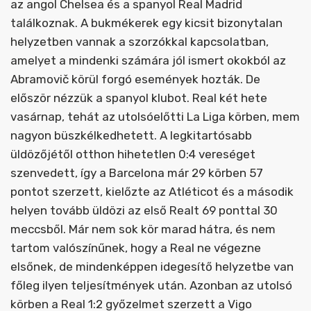
az angol Chelsea és a spanyol Real Madrid
találkoznak. A bukmékerek egy kicsit bizonytalan
helyzetben vannak a szorzókkal kapcsolatban,
amelyet a mindenki számára jól ismert okokból az
Abramovič körül forgó események hozták. De
először nézzük a spanyol klubot. Real két hete
vasárnap, tehát az utolsóelőtti La Liga körben, mem
nagyon büszkélkedhetett. A legkitartósabb
üldözőjétől otthon hihetetlen 0:4 vereséget
szenvedett, így a Barcelona már 29 körben 57
pontot szerzett, kielőzte az Atléticot és a második
helyen tovább üldözi az első Realt 69 ponttal 30
meccsből. Már nem sok kör marad hátra, és nem
tartom valószínűnek, hogy a Real ne végezne
elsőnek, de mindenképpen idegesítő helyzetbe van
főleg ilyen teljesítmények után. Azonban az utolsó
körben a Real 1:2 győzelmet szerzett a Vigo