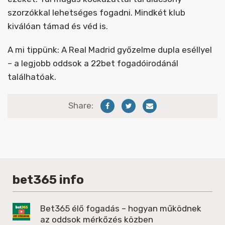
szorzókkal lehetséges fogadni. Mindkét klub
kiválóan támad és véd is.
A mi tippünk: A Real Madrid győzelme dupla eséllyel
– a legjobb oddsok a 22bet fogadóirodánál
találhatóak.
Share:
bet365 info
Bet365 élő fogadás – hogyan működnek
az oddsok mérkőzés közben