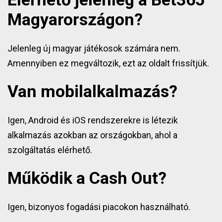
Magyarországon?
Jelenleg új magyar játékosok számára nem.
Amennyiben ez megváltozik, ezt az oldalt frissítjük.
Van mobilalkalmazás?
Igen, Android és iOS rendszerekre is létezik
alkalmazás azokban az országokban, ahol a
szolgáltatás elérhető.
Működik a Cash Out?
Igen, bizonyos fogadási piacokon használható.