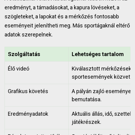
eredményt, a támadásokat, a kapura lövéseket, a
szögleteket, a lapokat és a mérkőzés fontosabb
eseményeit jelenítheti meg. Más sportágaknál eltérő
adatok szerepelnek.
Szolgáltatás
Lehetséges tartalom
Élő videó
Kiválasztott mérkőzések 
sportesemények közvetít
Grafikus követés
A pályán zajló események 
bemutatása.
Eredményadatok
Aktuális állás, idő, szettek
játékrészek.