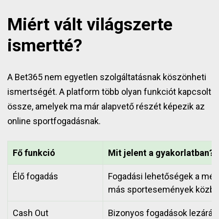
Miért vált világszerte
ismertté?
A Bet365 nem egyetlen szolgáltatásnak köszönheti
ismertségét. A platform több olyan funkciót kapcsolt
össze, amelyek ma már alapvető részét képezik az
online sportfogadásnak.
Fő funkció
Mit jelent a gyakorlatban?
Élő fogadás
Fogadási lehetőségek a mé
más sportesemények közbe
Cash Out
Bizonyos fogadások lezárás