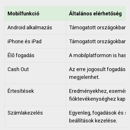
Mobilfunkció
Általános elérhetőség
Android alkalmazás
Támogatott országokban e
iPhone és iPad
Támogatott országokban e
Élő fogadás
A mobilplatformon is hasz
Cash Out
Az erre jogosult fogadáso
megjelenhet.
Értesítések
Eredményekhez, esemény
fióktevékenységhez kapcs
Számlakezelés
Egyenleg, fogadások és 
beállítások kezelése.