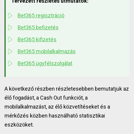
Tervezett részletes útmutatók:
-
Bet365 regisztráció
Bet365
-
Bet365 befizetés
regisztracio
Bet365
-
Bet365 kifizetés
befizetes
Bet365
-
Bet365 mobilalkalmazás
kifizetes
Bet365
-
Bet365 ügyfélszolgálat
mobilalkalmazas
Bet365
ugyfelszolgalat
A következő részben részletesebben bemutatjuk az
élő fogadást, a Cash Out funkciót, a
mobilalkalmazást, az élő közvetítéseket és a
mérkőzés közben használható statisztikai
eszközöket.