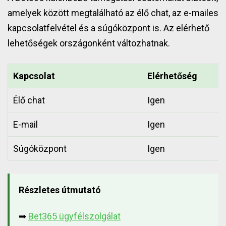
amelyek között megtalálható az élő chat, az e-mailes
kapcsolatfelvétel és a súgóközpont is. Az elérhető
lehetőségek országonként változhatnak.
Kapcsolat
Elérhetőség
Élő chat
Igen
E-mail
Igen
Súgóközpont
Igen
Részletes útmutató
-
➡
Bet365 ügyfélszolgálat