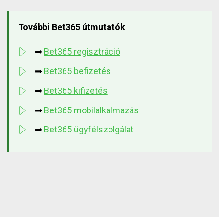
További Bet365 útmutatók
-
➡
Bet365 regisztráció
Bet365
-
➡
Bet365 befizetés
regisztracio
Bet365
-
➡
Bet365 kifizetés
befizetes
Bet365
-
➡
Bet365 mobilalkalmazás
kifizetes
Bet365
-
➡
Bet365 ügyfélszolgálat
mobilalkalmazas
Bet365
ugyfelszolgalat