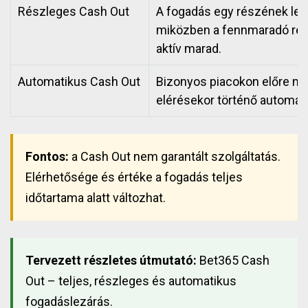
Részleges Cash Out
A fogadás egy részének lez
miközben a fennmaradó rés
aktív marad.
Automatikus Cash Out
Bizonyos piacokon előre me
elérésekor történő automati
Fontos:
a Cash Out nem garantált szolgáltatás.
Elérhetősége és értéke a fogadás teljes
időtartama alatt változhat.
Tervezett részletes útmutató:
Bet365 Cash
Out – teljes, részleges és automatikus
fogadáslezárás.