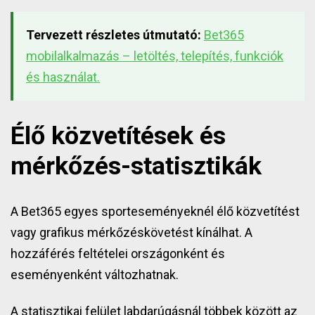
Tervezett részletes útmutató:
Bet365
mobilalkalmazás – letöltés, telepítés, funkciók
-
és használat.
Bet365
mobilalkalmazas
Élő közvetítések és
mérkőzés-statisztikák
A Bet365 egyes sporteseményeknél élő közvetítést
vagy grafikus mérkőzéskövetést kínálhat. A
hozzáférés feltételei országonként és
eseményenként változhatnak.
A statisztikai felület labdarúgásnál többek között az