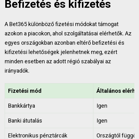
Befizetés és kifizetés
A Bet365 különböző fizetési módokat támogat
azokon a piacokon, ahol szolgáltatásai elérhetők. Az
egyes országokban azonban eltérő befizetési és
kifizetési lehetőségek jelenhetnek meg, ezért
minden esetben az adott régió szabályai az
irányadók.
Fizetési mód
Általános elérh
Bankkártya
Igen
Banki átutalás
Igen
Elektronikus pénztárcák
Országtól függő