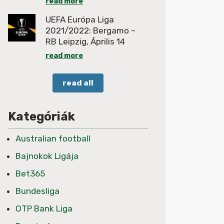
read more
UEFA Európa Liga
2021/2022: Bergamo –
RB Leipzig, Április 14
read more
read all
Kategóriák
Australian football
Bajnokok Ligája
Bet365
Bundesliga
OTP Bank Liga