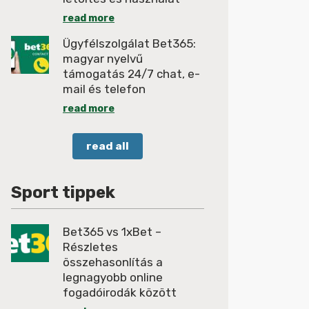
read more
Ügyfélszolgálat Bet365:
magyar nyelvű
támogatás 24/7 chat, e-
mail és telefon
read more
read all
Sport tippek
Bet365 vs 1xBet –
Részletes
összehasonlítás a
legnagyobb online
fogadóirodák között