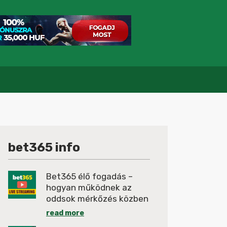
bet365 info
Bet365 élő fogadás –
hogyan működnek az
oddsok mérkőzés közben
read more