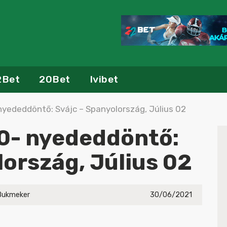
2Bet
20Bet
Ivibet
yededdöntő: Svájc – Spanyolország, Július 02
0- nyededdöntő:
lország, Július 02
ukmeker
30/06/2021