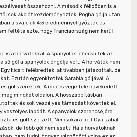
szélyeset összehozni. A második félidőben is a
rctől sok akciót kezdeményeztek. Pogba gólja után
ban a svájciak 4:3 eredménnyel győztek és
nem feltételezte, hogy Franciaország nem kerül
 is a horvátokkal. A spanyolok lebecsülték az
első gól a spanyolok öngólja volt. A horvátok nem
Egy kicsit felébredtek, aktívabban játszottak, de
at. Ezután egyenlítettek Sarabia góljával. A
 és gól szereztek. A meccs vége felé növekedett
k még mindkét oldalon. A hosszabbításban
jutottak és sok veszélyes támadást követtek el,
ny veszélyes labdát. A spanyolok szerencséjére
gozta és gólt szerzett. Nemsokára jött Oyarzabal
ozások, de több gól nem esett. Ha a horvátoknak
tásban, nem tudni, hogyan végződött volna ez az