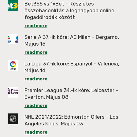
Bet365 vs 1xBet – Részletes
összehasonlítás a legnagyobb online
fogadóirodák között
read more
Serie A 37.-ik köre: AC Milan – Bergamo,
Május 15
read more
La Liga 37.-ik köre: Espanyol – Valencia,
Május 14
read more
Premier League 34.-ik köre: Leicester –
Everton, Május 08
read more
NHL 2021/2022: Edmonton Oilers – Los
Angeles Kings, Május 03
read more