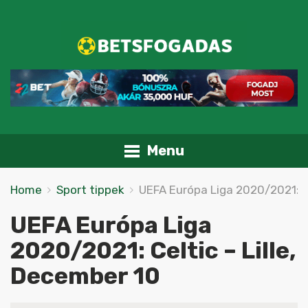
Menu
Home
Sport tippek
UEFA Európa Liga 2020/2021: Ce
UEFA Európa Liga
2020/2021: Celtic – Lille,
December 10