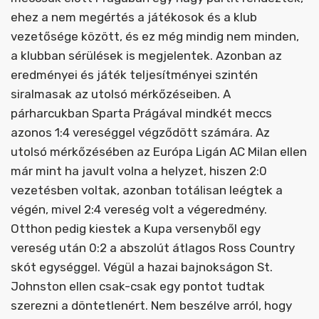
ehez a nem megértés a játékosok és a klub
vezetősége között, és ez még mindig nem minden,
a klubban sérülések is megjelentek. Azonban az
eredményei és játék teljesítményei szintén
siralmasak az utolsó mérkőzéseiben. A
párharcukban Sparta Prágával mindkét meccs
azonos 1:4 vereséggel végződött számára. Az
utolsó mérkőzésében az Európa Ligán AC Milan ellen
már mint ha javult volna a helyzet, hiszen 2:0
vezetésben voltak, azonban totálisan leégtek a
végén, mivel 2:4 vereség volt a végeredmény.
Otthon pedig kiestek a Kupa versenyből egy
vereség után 0:2 a abszolút átlagos Ross Country
skót egységgel. Végül a hazai bajnokságon St.
Johnston ellen csak-csak egy pontot tudtak
szerezni a döntetlenért. Nem beszélve arról, hogy