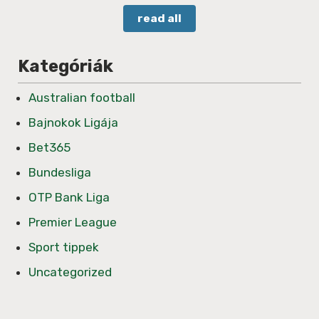
read all
Kategóriák
Australian football
Bajnokok Ligája
Bet365
Bundesliga
OTP Bank Liga
Premier League
Sport tippek
Uncategorized