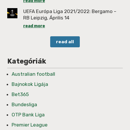
read more
UEFA Európa Liga 2021/2022: Bergamo –
RB Leipzig, Április 14
read more
read all
Kategóriák
Australian football
Bajnokok Ligája
Bet365
Bundesliga
OTP Bank Liga
Premier League