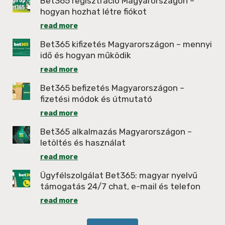
Bet365 regisztráció Magyarországon –
hogyan hozhat létre fiókot
read more
Bet365 kifizetés Magyarországon – mennyi
idő és hogyan működik
read more
Bet365 befizetés Magyarországon –
fizetési módok és útmutató
read more
Bet365 alkalmazás Magyarországon –
letöltés és használat
read more
Ügyfélszolgálat Bet365: magyar nyelvű
támogatás 24/7 chat, e-mail és telefon
read more