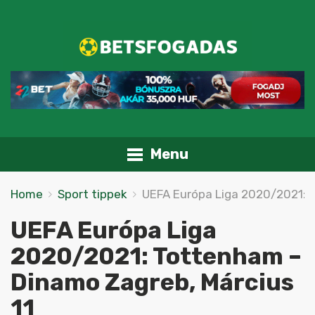
Menu
Home
Sport tippek
UEFA Európa Liga 2020/2021: 
UEFA Európa Liga
2020/2021: Tottenham –
Dinamo Zagreb, Március
11