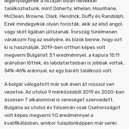
legénységének a listáján olyan nevekkel
találkozhatunk, mint Doherty, Whelan, Hourihane,
McClean, Browne, Clark, Hendrick, Duffy és Randolph.
Ezek mindegyikük olyan focisták, akik az első angol,
vagy skót ligában játszanak. Írország türelmesen
várakozni fog az esélyére, és bízok benne, hogy ezt
ki is használják. 2019-ben otthon képes volt
megverni Bulgáriát 3:1 eredménnyel, a kapura 15:11
arányban lőttek, és labdatartásban is jobbak voltak,
54%-46% aránnyal, ez egy baráti találkozó volt.
A bolgár válogatott már sok éven át rosszul van
vezetve. Az utolsó 9 mérkőzésből 2019 és 2020-ban
öszesen 7 alkalommal is vereséget szenvedett.
Bulgária az utolsó év folyamán csak Csehországot
volt képes megverni 1:0 eredménnyel a
kvalifikálásban, amikor tulajdonképpen már senki