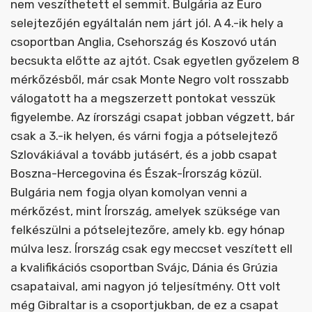
nem veszíthetett el semmit. Bulgária az Euro
selejtezőjén egyáltalán nem járt jól. A 4.-ik hely a
csoportban Anglia, Csehország és Koszovó után
becsukta előtte az ajtót. Csak egyetlen győzelem 8
mérkőzésből, már csak Monte Negro volt rosszabb
válogatott ha a megszerzett pontokat vesszük
figyelembe. Az írországi csapat jobban végzett, bár
csak a 3.-ik helyen, és várni fogja a pótselejtező
Szlovákiával a tovább jutásért, és a jobb csapat
Boszna-Hercegovina és Észak-Írország közül.
Bulgária nem fogja olyan komolyan venni a
mérkőzést, mint Írország, amelyek szüksége van
felkészülni a pótselejtezőre, amely kb. egy hónap
múlva lesz. Írország csak egy meccset veszített ell
a kvalifikációs csoportban Svájc, Dánia és Grúzia
csapataival, ami nagyon jó teljesítmény. Ott volt
még Gibraltar is a csoportjukban, de ez a csapat