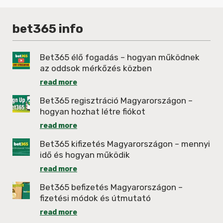
bet365 info
Bet365 élő fogadás – hogyan működnek
az oddsok mérkőzés közben
read more
Bet365 regisztráció Magyarországon –
hogyan hozhat létre fiókot
read more
Bet365 kifizetés Magyarországon – mennyi
idő és hogyan működik
read more
Bet365 befizetés Magyarországon –
fizetési módok és útmutató
read more