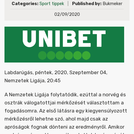
Categories:
Sport tippek
|
Published by:
Bukmeker
02/09/2020
Labdarúgás, péntek, 2020, Szeptember 04,
Nemzetek Ligája, 20:45
A Nemzetek Ligája folytatódik, ezúttal a norvég és
osztrák válogatottjai mérkőzését választottam a
fogadásomra. Az első látásra egy kiegyensúlyozott
mérkőzésről lehetne szó, ahol majd csak az
apróságok fognak dönteni az eredményről. Amikor