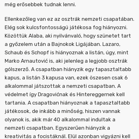
még erősebbek tudnak lenni.
Ellenkezőleg van ez az osztrák nemzeti csapatában.
Elég sok kulcsfontosságú játékosa fog hiányozni.
Közöttük Alaba, aki nyilvánvaló, hogy szünetet tart
a győzelem után a Bajnokok Ligájában. Lazaro,
Schaub és Schopf is hiányoznak a listán, úgy, mint
Marko Arnautović is, aki jelenleg a legjobb osztrák
gólszerző. A csapatban hiányzik egy tapasztaltabb
kapus, a listán 3 kapusa van, ezek öszesen csak 6
alkalommal játszottak a nemzeti csapatban. A
védelmet így Dragovićnak és Hintereggernek kell
tartania. A csapatban hiányoznak a tapasztaltabb
játékosok, de inkább a minőség, hiszen vannak
olyanok is, akik már 40 alkalommal indultak a
nemzeti csapatban. Egyszerűen hiányzik a
kreativitás a focistáknál. Elül azonban vigyázni kell